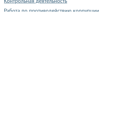
Контрольная деятельность
Работа по противодействию коррупции
Справочная информация
Конкурс фотографий
Охрана труда
PRESIDENT.GOV.BY
Сайт Президента Республики
Беларусь