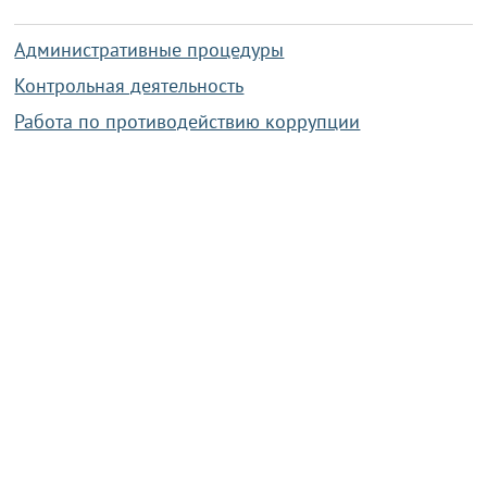
Административные процедуры
Контрольная деятельность
Работа по противодействию коррупции
Справочная информация
Конкурс фотографий
Охрана труда
PRESIDENT.GOV.BY
Сайт Президента Республики
Беларусь