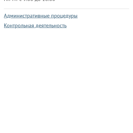
Административные процедуры
Контрольная деятельность
Работа по противодействию коррупции
Справочная информация
Конкурс фотографий
Охрана труда
PRESIDENT.GOV.BY
Сайт Президента Республики
Беларусь