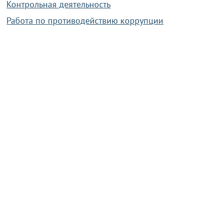
Контрольная деятельность
Работа по противодействию коррупции
Справочная информация
Конкурс фотографий
Охрана труда
PRESIDENT.GOV.BY
Сайт Президента Республики
Беларусь