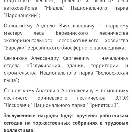
подготовке лесосек, трелевке и вывозке леса
автохозяйства ”Мядель“ Национального парка
”Нарочанский“;
Орловскому Андрею Вячеславовичу – старшему
мастеру леса Березинского лесничества
экспериментального лесоохотничьего хозяйства
”Барсуки“ Березинского биосферного заповедника;
Семенюку Александру Сергеевичу – начальнику
отдела обслуживания зданий, территорий и
строительства Национального парка ”Беловежская
пуща“;
Сосновскому Анатолию Анатольевичу – помощнику
лесничего Бриневского лесничества ЭЛОХ
”Лясковичи“ Национального парка ”Припятский“.
Заслуженные награды будут вручены работникам
сегодня на торжественных собраниях в трудовых
коллективах.