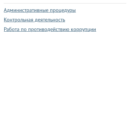
Административные процедуры
Контрольная деятельность
Работа по противодействию коррупции
Справочная информация
Конкурс фотографий
Охрана труда
PRESIDENT.GOV.BY
Сайт Президента Республики
Беларусь