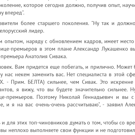
поколение, которое сегодня должно, получив опыт, нау
у вперед".
авители более старшего поколения. "Ну так и должно
белорусский лидер.
м опытом, наряду с обновлением кадров, имеет место
вице-премьеров в этом плане Александр Лукашенко в
-премьера Анатолия Сивака.
овек. Вам придется еще побегать, и прилично. Может б
у нас некем заменить вас. Нет специалиста в этой сфе
Х. - Прим. БЕЛТА) сильнее, чем Сивак. Это искренне
нтов, я вижу, что вы будете значительно сильнее. Н
ице-премьеров. Поэтому Николай Геннадьевич и вы с
е, и я на вас очень-очень рассчитываю", - заявил Але
 и для этих топ-чиновников думать о том, чтобы со вр
то вы неплохо выполняете свои функции и не подготови