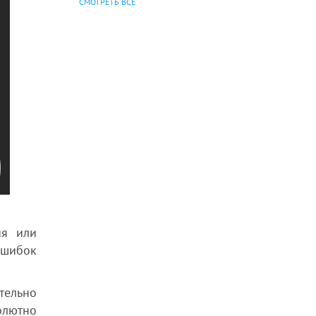
СМОТРЕТЬ ВСЕ
ия или
Ошибок
тельно
олютно