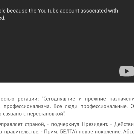
остью ротации: "Сегодняшние и прежние назначен
в профессионализма. Все люди профессиональные. 
 связано с перестановкой".
правляет страной, - подчеркнул Президент. - Действи
 правительстве. - Прим. БЕЛТА) новое поколение. Абс