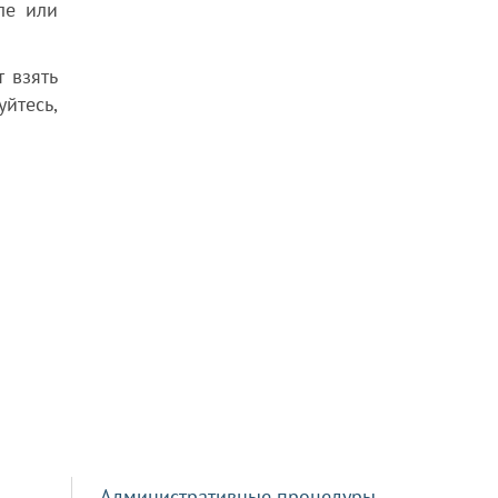
ле или
 взять
уйтесь,
Административные процедуры