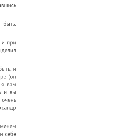
чившись
 быть.
 и при
ыделил
ыть, и
ре (он
 я вам
у и вы
 очень
ксандр
еменем
ли себе