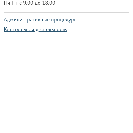
Пн-Пт с 9.00 до 18.00
Административные процедуры
Контрольная деятельность
Работа по противодействию коррупции
Справочная информация
Конкурс фотографий
Охрана труда
PRESIDENT.GOV.BY
Сайт Президента Республики
Беларусь