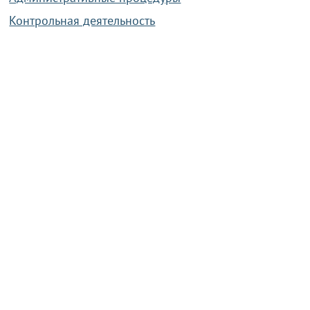
Контрольная деятельность
Работа по противодействию коррупции
Справочная информация
Конкурс фотографий
Охрана труда
PRESIDENT.GOV.BY
Сайт Президента Республики
Беларусь