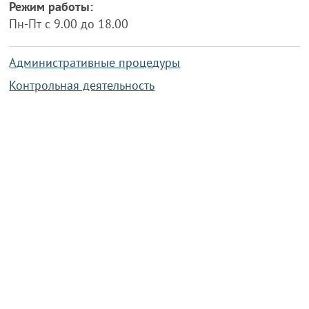
Режим работы:
Пн-Пт с 9.00 до 18.00
Административные процедуры
Контрольная деятельность
Работа по противодействию коррупции
Справочная информация
Конкурс фотографий
Охрана труда
PRESIDENT.GOV.BY
Сайт Президента Республики
Беларусь