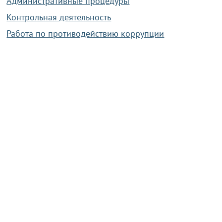
Административные процедуры
Контрольная деятельность
Работа по противодействию коррупции
Справочная информация
Конкурс фотографий
Охрана труда
PRESIDENT.GOV.BY
Сайт Президента Республики
Беларусь