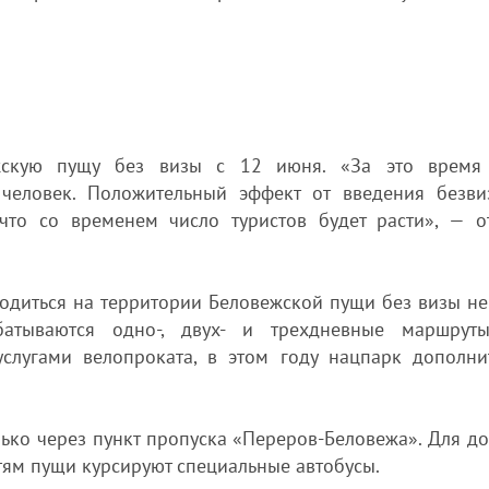
ежскую пущу без визы с 12 июня. «За это время
 человек. Положительный эффект от введения безви
 что со временем число туристов будет расти», — о
ходиться на территории Беловежской пущи без визы не
батываются одно-, двух- и трехдневные маршрут
услугами велопроката, в этом году нацпарк дополни
ко через пункт пропуска «Переров-Беловежа». Для до
стям пущи курсируют специальные автобусы.