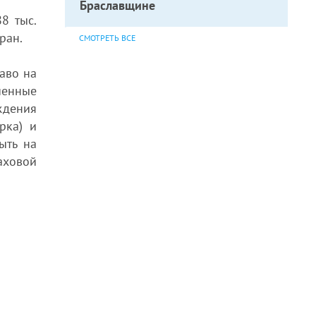
Браславщине
8 тыс.
ран.
СМОТРЕТЬ ВСЕ
аво на
ченные
ждения
рка) и
ыть на
аховой