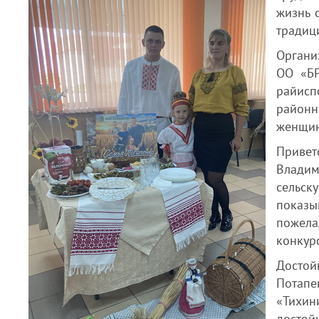
жизнь 
традиц
Органи
ОО «БР
райисп
районн
женщин
Привет
Владим
сельск
показы
пожела
конкур
Досто
Потапе
«Тихин
досто