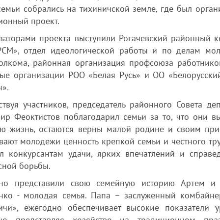
семьи собрались на тихиничской земле, где был орган
ионный проект.
заторами проекта выступили Рогачевский районный к
СМ», отдел идеологической работы и по делам мо
олкома, районная организация профсоюза работнико
ые организации РОО «Белая Русь» и ОО «Белорусски
».
ствуя участников, председатель районного Совета деп
ир Феоктистов поблагодарил семьи за то, что они в
ую жизнь, остаются верны малой родине и своим пр
вают молодежи ценность крепкой семьи и честного тру
л конкурсантам удачи, ярких впечатлений и справе
сной борьбы.
йно представили свою семейную историю Артем и
нко - молодая семья. Папа – заслуженный комбайн
ичи», ежегодно обеспечивает высокие показатели у
йно представляя хозяйство на традиционном пра