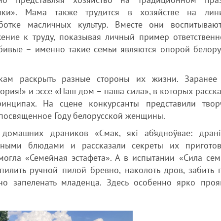
нки». Мама также трудится в хозяйстве на ли
ботке масличных культур. Вместе они воспитываю
ние к труду, показывая личный пример ответственн
ивые – именно такие семьи являются опорой белору
ам раскрыть разные стороны их жизни. Заранее
рия!» и эссе «Наш дом – наша сила», в которых расска
инципах. На сцене конкурсанты представили твор
, посвященное Году белорусской женщины.
домашних драников «Смак, які аб’ядноўвае: драні
нными блюдами и рассказали секреты их приготов
омогла «Семейная эстафета». А в испытании «Сила сем
илить ручной пилой бревно, наколоть дров, забить г
но запеленать младенца. Здесь особенно ярко проя