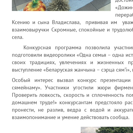
«Дожи
перера
Ксению и сына Владислава, прививая им уваже
взаимовыручки Скромные, спокойные и трудолюб
села.
Конкурсная программа позволила участник
подготовили видеоролики «Одна семья – одна исто
своих традициях, увлечениях и жизненных пр
выступление «Беларуская жанчына – сэрца сям’і»
Особый интерес вызвал конкурс презентации 
сямейнаму». Участники угостили жюри фирме
Проверить ловкость, скорость и сплоченность п
домашнем труде!» конкурсантам предстояло расп
пронести, не разлив, ведра с водой и аккурат
взаимопонимание и умение действовать сообща.