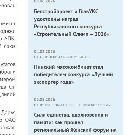
05.08.2026
изован
Белстройпроект и ГлавУКС
удостоены наград
омитет
Республиканского конкурса
лодежи
«Строительный Олимп – 2026»
в АПК,
й союз
04.08.2026
ОАО «ПИНСКИЙ МЯСОКОМБИНАТ»
утатов
Пинский мясокомбинат стал
ыбрали
победителем конкурса «Лучший
имером
экспортер года»
да. Он
дливой
03.08.2026
НАЦИОНАЛЬНЫЙ ПАРК «БРАСЛАВСКИЕ ОЗЕРА»
 Дарья
Сила единства, вдохновения и
ер ОАО
памяти: как прошел
рожая,
региональный Женский форум на
зднике