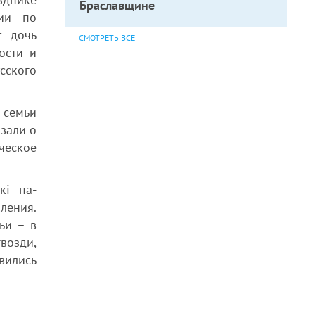
Браславщине
нии по
т дочь
СМОТРЕТЬ ВСЕ
ости и
сского
 семьи
зали о
ческое
кі па-
ления.
ьи – в
возди,
вились