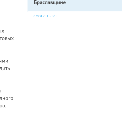
Браславщине
СМОТРЕТЬ ВСЕ
ых
нтовых
иями
дить
т
адного
ью.