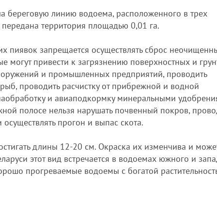
а береговую линию водоема, расположенного в трех
 передана территория площадью 0,01 га.
ких пиявок запрещается осуществлять сброс неочищенн
ые могут привести к загрязнению поверхностных и гру
 сооружений и промышленных предприятий, проводить
ыб, проводить расчистку от прибрежной и водной
авиаобработку и авиаподкормку минеральными удобрен
жной полосе нельзя нарушать почвенный покров, прово
 осуществлять прогон и выпас скота.
остигать длины 12-20 см. Окраска их изменчива и може
еларуси этот вид встречается в водоемах южного и зап
хорошо прогреваемые водоемы с богатой растительност