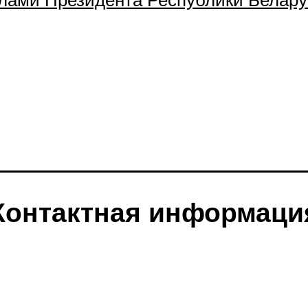
лами Президента Республики Белару
Контактная информаци