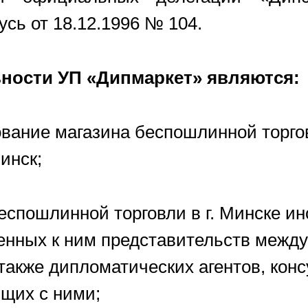
сь от 18.12.1996 № 104.
ности УП «Дипмаркет» являются:
вание магазина беспошлинной торго
инск;
еспошлинной торговли в г. Минске и
енных к ним представительств межд
 также дипломатических агентов, кон
щих с ними;