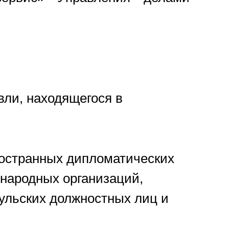
вли, находящегося в
ностранных дипломатических
ународных организаций,
сульских должностных лиц и