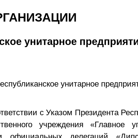
РГАНИЗАЦИИ
ское унитарное предприят
республиканское унитарное предприя
тветствии с Указом Президента Респ
венного учреждения «Главное у
 и официальных делегаций «Дип