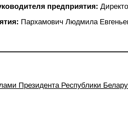
уководителя предприятия:
Директ
ятия:
Пархамович Людмила Евгенье
лами Президента Республики Белару