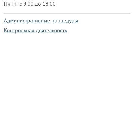
Пн-Пт с 9.00 до 18.00
Административные процедуры
Контрольная деятельность
Работа по противодействию коррупции
Справочная информация
Конкурс фотографий
Охрана труда
PRESIDENT.GOV.BY
PRA
Сайт Президента Республики
Пр
Беларусь