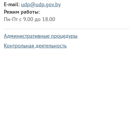
E-mail:
udp@udp.gov.by
Режим работы:
Пн-Пт с 9.00 до 18.00
Административные процедуры
Контрольная деятельность
Работа по противодействию коррупции
Справочная информация
Конкурс фотографий
Охрана труда
PRESIDENT.GOV.BY
Сайт Президента Республики
Беларусь